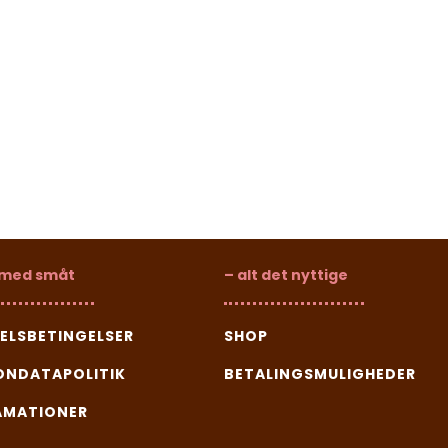
 med småt
– alt det nyttige
ELSBETINGELSER
SHOP
ONDATAPOLITIK
BETALINGSMULIGHEDER
AMATIONER