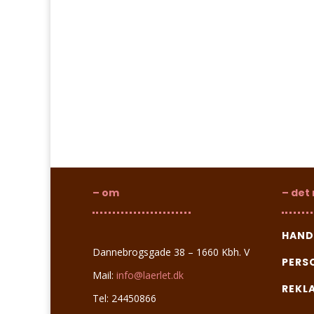
– om
– det
HAND
Dannebrogsgade 38 – 1660 Kbh. V
PERS
Mail:
info@laerlet.dk
REKL
Tel: 24450866