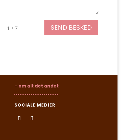
SEND BESKED
=
1 + 7
– om alt det andet
SOCIALE MEDIER