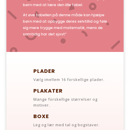
børn med at lære den lille tabel.
At øve tabellen på denne måde kan hjælpe
børn med at opbygge deres selvtillid og føle
sig mere trygge med matematik, mens de
samtidig har det sjovt”
PLADER
Vælg imellem 16 forskellige plader.
PLAKATER
Mange forskellige størrelser og
motiver.
BOXE
Leg og lær med tal og bogstaver.