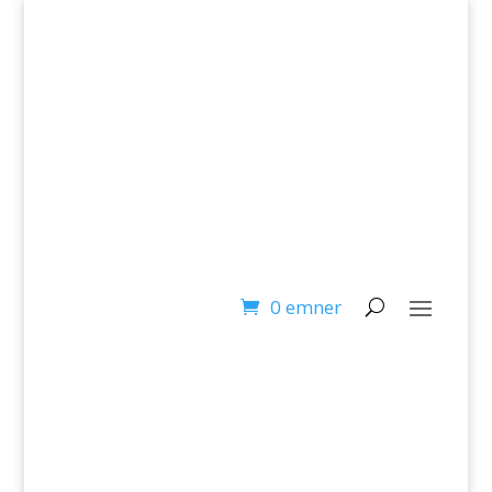
T: 24 45 08 66 – M: info@laerlet.dk
0 emner