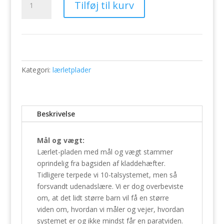
Tilføj til kurv
og
vægt
antal
Kategori:
lærletplader
Beskrivelse
Mål og vægt:
Lærlet-pladen med mål og vægt stammer
oprindelig fra bagsiden af kladdehæfter.
Tidligere terpede vi 10-talsystemet, men så
forsvandt udenadslære. Vi er dog overbeviste
om, at det lidt større barn vil få en større
viden om, hvordan vi måler og vejer, hvordan
systemet er og ikke mindst får en paratviden.