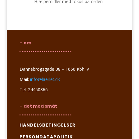
Hjælpemidler med fokus på orden
– om
Dannebrogsgade 38 – 1660 Kbh. V
Mail:
info@laerlet.dk
Tel: 24450866
– det med småt
HANDELSBETINGELSER
PERSONDATAPOLITIK