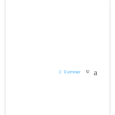
T: 24 45 08 66 – M: info@laerlet.dk
0 emner