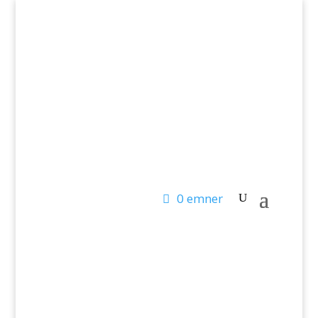
T: 24 45 08 66 – M: info@laerlet.dk
0 emner